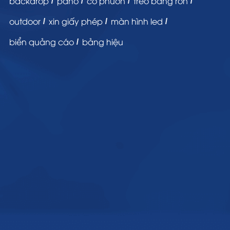
backdrop
pano
cờ phướn
treo băng rôn
outdoor
xin giấy phép
màn hình led
biển quảng cáo
bảng hiệu