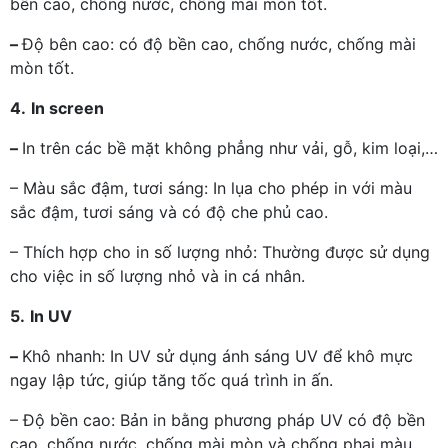
bền cao, chống nước, chống mài mòn tốt.
–
Độ bên cao: có độ bền cao, chống nước, chống mài
mòn tốt.
4.
In screen
–
In trên các bề mặt không phẳng như vải, gỗ, kim loại,…
– Màu sắc đậm, tươi sáng: In lụa cho phép in với màu
sắc đậm, tươi sáng và có độ che phủ cao.
– Thích hợp cho in số lượng nhỏ: Thường được sử dụng
cho việc in số lượng nhỏ và in cá nhân.
5.
In UV
–
Khô nhanh: In UV sử dụng ánh sáng UV để khô mực
ngay lập tức, giúp tăng tốc quá trình in ấn.
– Độ bền cao: Bản in bằng phương pháp UV có độ bền
cao, chống nước, chống mài mòn và chống phai màu.