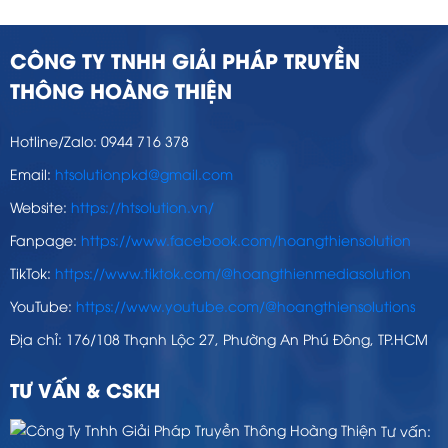
CÔNG TY TNHH GIẢI PHÁP TRUYỀN
THÔNG HOÀNG THIỆN
Hotline/Zalo: 0944 716 378
Email:
htsolutionpkd@gmail.com
Website:
https://htsolution.vn/
Fanpage:
https://www.facebook.com/hoangthiensolution
TikTok:
https://www.tiktok.com/@hoangthienmediasolution
YouTube:
https://www.youtube.com/@hoangthiensolutions
Địa chỉ: 176/108 Thạnh Lộc 27, Phường An Phú Đông, TP.HCM
TƯ VẤN & CSKH
Tư vấn: