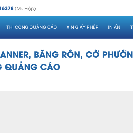
16378
(Mr. Hiệp)
THI CÔNG QUẢNG CÁO
XIN GIẤY PHÉP
IN ẤN
T
BANNER, BĂNG RÔN, CỜ PHƯỚN
G QUẢNG CÁO
6