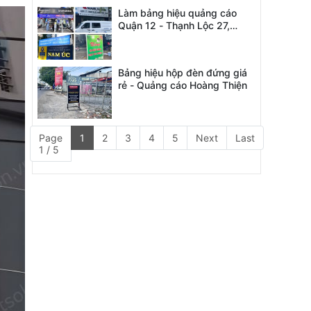
Làm bảng hiệu quảng cáo
Quận 12 - Thạnh Lộc 27,
Phường An Phú Đông
Bảng hiệu hộp đèn đứng giá
rẻ - Quảng cáo Hoàng Thiện
Page
1
2
3
4
5
Next
Last
1 / 5