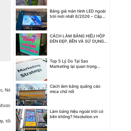
2026
Bảng giá màn hình LED ngoài
trời mới nhất 6/2026 – Cập
nhật chi tiết theo từng dòng P
CÁCH LÀM BẢNG HIỆU HỘP
ĐÈN ĐẸP, BỀN VÀ SỬ DỤNG
LÂU NĂM
Top 5 Lý Do Tại Sao
Marketing lại quan trọng
trong doanh nghiệp
Cách làm bảng quảng cáo
c, Nó 
mica chữ nổi
 được 
Làm bảng hiệu ngoài trời có
bền không? htsolution.vn
, tối 