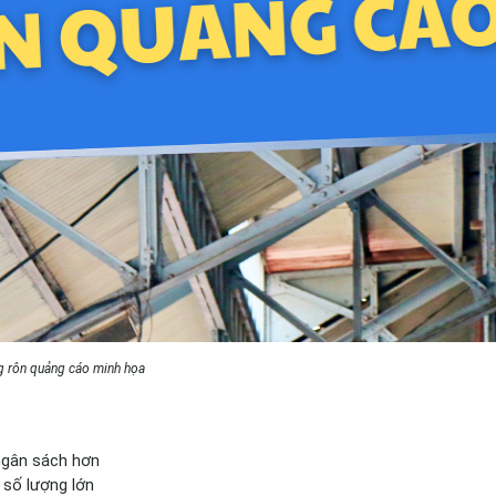
g rôn quảng cáo minh họa
 ngân sách hơn
o số lượng lớn