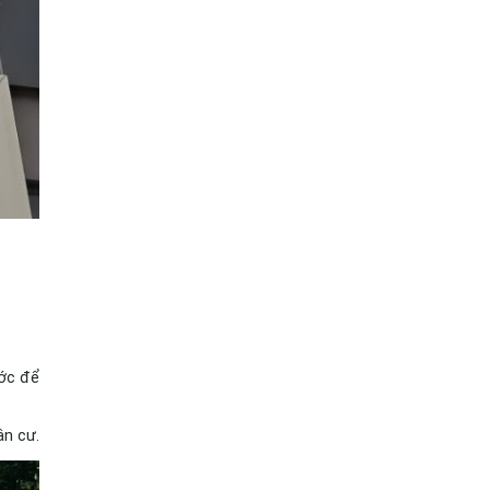
ớc để 
ân cư.