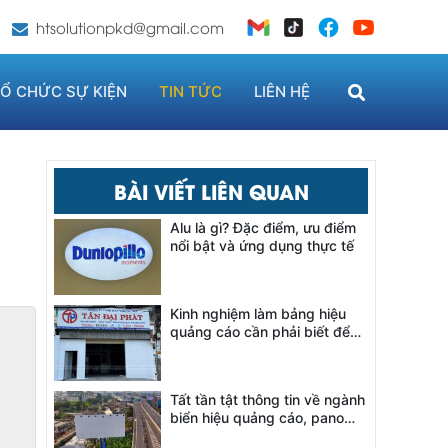
htsolutionpkd@gmail.com
Ổ CHỨC SỰ KIỆN
TIN TỨC
LIÊN HỆ
BÀI VIẾT LIÊN QUAN
Alu là gì? Đặc điểm, ưu điểm
nổi bật và ứng dụng thực tế
Kinh nghiệm làm bảng hiệu
quảng cáo cần phải biết để
thu hút khách hàng hiệu quả
Tất tần tật thông tin về ngành
biển hiệu quảng cáo, pano
ngoài trời và màn hình LED