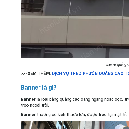
Banner quảng c
>>>XEM THÊM: 
DỊCH VỤ TREO PHƯỚN QUẢNG CÁO 
Banner là gì?
Banner
 là loại bảng quảng cáo dạng ngang hoặc dọc, thư
treo ngoài trời. 
Banner 
thường có kích thước lớn, được treo tại mặt ti