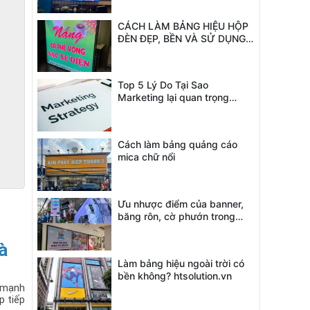
CÁCH LÀM BẢNG HIỆU HỘP
ĐÈN ĐẸP, BỀN VÀ SỬ DỤNG
LÂU NĂM
Top 5 Lý Do Tại Sao
Marketing lại quan trọng
trong doanh nghiệp
Cách làm bảng quảng cáo
mica chữ nổi
Ưu nhược điểm của banner,
băng rôn, cờ phướn trong
quảng cáo
 
Làm bảng hiệu ngoài trời có
bền không? htsolution.vn
 mạnh 
 tiếp 