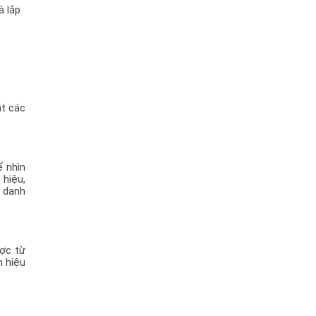
 lắp 
t các 
 nhìn 
hiệu, 
 danh 
ợc từ 
 hiệu 