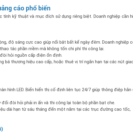
uảng cáo phổ biến
 tính kỹ thuật và mục đích sử dụng riêng biệt. Doanh nghiệp cần hi
ộng, độ sáng cực cao giúp nổi bật bất kể ngày đêm. Doanh nghiệp có
 thao tác phần mềm mà không tốn chi phí thi công lại.
 đòi hỏi nguồn cấp điện ổn định.
 bá thương hiệu cao cấp, hoặc thuê vị trí ngắn hạn tại các nút giao
màn hình LED. Biển hiển thị cố định liên tục 24/7 giúp thông điệp hằn 
ổi đòi hỏi phải in ấn và thi công lại toàn bộ phần bạt che.
iệu dài hạn từ sáu tháng đến một năm tại các trục đường cao tốc, 
i)