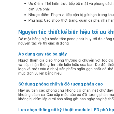
Ưu điểm: Thể hiện trực tiếp bộ mặt và phong cách c
đặt vừa phải.
Nhược điểm: Phạm vi tiếp cận bị giới hạn trong kh
Phù hợp: Các shop thời trang, quán cà phê, nhà hà
Nguyên tắc thiết kế biển hiệu tối ưu k
Để một bảng hiệu hoặc tấm pano phát huy tối đa công nă
nguyên tắc về thị giác di động.
Áp dụng quy tắc ba giây
Người tham gia giao thông thường di chuyển với tốc độ t
và tiếp nhận thông tin trên biển hiệu của bạn. Do đó, thiế
logo và một câu định vị sản phẩm ngắn gọn nhất có thể. 
mục dịch vụ lên bảng hiệu.
Sử dụng phông chữ và độ tương phản cao
Hãy ưu tiên các phông chữ không có chân, nét chữ dày
khoảng cách xa. Các cặp màu sắc có độ tương phản mạnh 
không bị chìm lấp dưới ánh nắng gắt ban ngày hay hệ t
Lựa chọn thông số kỹ thuật module LED phù h