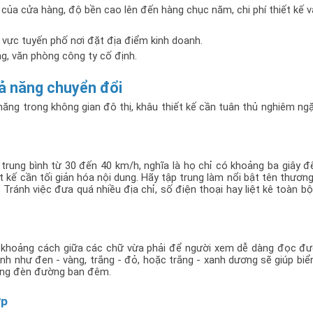
ủa cửa hàng, độ bền cao lên đến hàng chục năm, chi phí thiết kế và
u vực tuyến phố nơi đặt địa điểm kinh doanh.
ng, văn phòng công ty cố định.
hả năng chuyển đổi
ng trong không gian đô thị, khâu thiết kế cần tuân thủ nghiêm ngặ
rung bình từ 30 đến 40 km/h, nghĩa là họ chỉ có khoảng ba giây để
t kế cần tối giản hóa nội dung. Hãy tập trung làm nổi bật tên thương 
Tránh việc đưa quá nhiều địa chỉ, số điện thoại hay liệt kê toàn bộ
, khoảng cách giữa các chữ vừa phải để người xem dễ dàng đọc đư
như đen - vàng, trắng - đỏ, hoặc trắng - xanh dương sẽ giúp biển
hống đèn đường ban đêm.
ợp