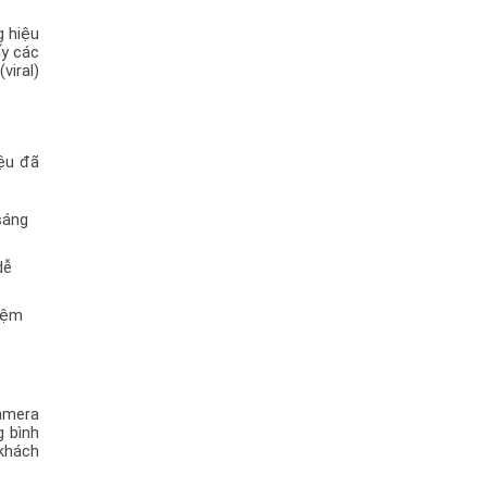
 hiệu 
y các 
iral) 
ệu đã 
áng 
ễ 
ệm 
amera 
 bình 
khách 