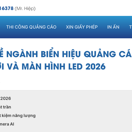
16378
(Mr. Hiệp)
THI CÔNG QUẢNG CÁO
XIN GIẤY PHÉP
IN ẤN
T
VỀ NGÀNH BIỂN HIỆU QUẢNG CÁ
I VÀ MÀN HÌNH LED 2026
7
m 2026
t trần
ết kiệm năng lượng
amera AI