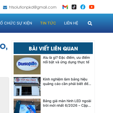
htsolutionpkd@gmail.com
Ổ CHỨC SỰ KIỆN
TIN TỨC
LIÊN HỆ
O,
BÀI VIẾT LIÊN QUAN
Alu là gì? Đặc điểm, ưu điểm
nổi bật và ứng dụng thực tế
Kinh nghiệm làm bảng hiệu
quảng cáo cần phải biết để
thu hút khách hàng hiệu quả
Bảng giá màn hình LED ngoài
trời mới nhất 6/2026 – Cập
nhật chi tiết theo từng dòng P