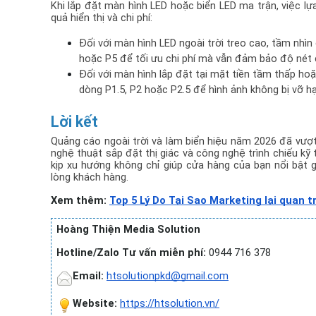
Khi lắp đặt màn hình LED hoặc biển LED ma trận, việc lự
quả hiển thị và chi phí:
Đối với màn hình LED ngoài trời treo cao, tầm nhì
hoặc P5 để tối ưu chi phí mà vẫn đảm bảo độ nét c
Đối với màn hình lắp đặt tại mặt tiền tầm thấp hoặ
dòng P1.5, P2 hoặc P2.5 để hình ảnh không bị vỡ 
Lời kết
Quảng cáo ngoài trời và làm biển hiệu năm 2026 đã vượt 
nghệ thuật sắp đặt thị giác và công nghệ trình chiếu kỹ
kịp xu hướng không chỉ giúp cửa hàng của bạn nổi bật 
lòng khách hàng.
Xem thêm: 
Top 5 Lý Do Tại Sao Marketing lại quan 
Hoàng Thiện Media Solution
Hotline/Zalo Tư vấn miễn phí:
 0944 716 378
Email:
htsolutionpkd@gmail.com
Website: 
https://htsolution.vn/