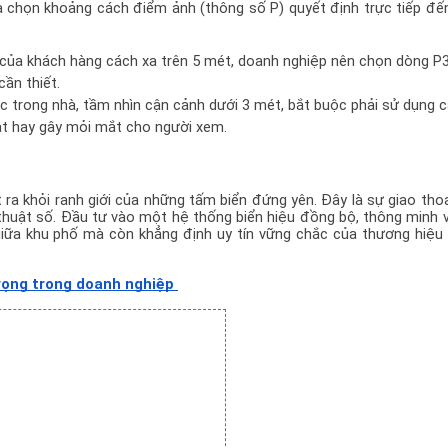
a chọn khoảng cách điểm ảnh (thông số P) quyết định trực tiếp đến
n của khách hàng cách xa trên 5 mét, doanh nghiệp nên chọn dòng P3,
ần thiết.
c trong nhà, tầm nhìn cận cảnh dưới 3 mét, bắt buộc phải sử dụng c
hạt hay gây mỏi mắt cho người xem.
ra khỏi ranh giới của những tấm biển đứng yên. Đây là sự giao thoa
 thuật số. Đầu tư vào một hệ thống biển hiệu đồng bộ, thông minh v
giữa khu phố mà còn khẳng định uy tín vững chắc của thương hiệu 
trọng trong doanh nghiệp