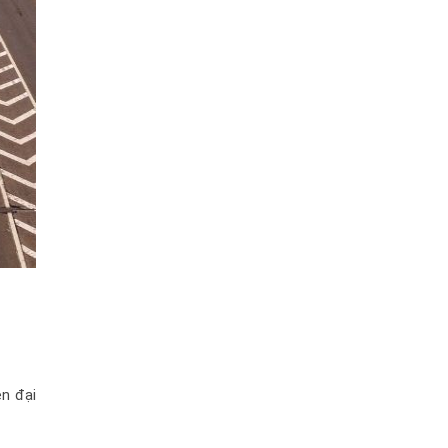
n đại 