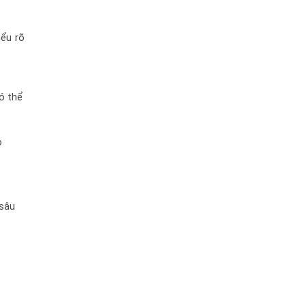
ểu rõ 
 thể 
 
sâu 