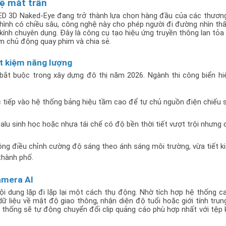
ệ mắt trần
LED 3D Naked-Eye đang trở thành lựa chọn hàng đầu của các thương
hình có chiều sâu, công nghệ này cho phép người đi đường nhìn thấ
nh chuyên dụng. Đây là công cụ tạo hiệu ứng truyền thông lan tỏa (v
m chủ động quay phim và chia sẻ.
ết kiệm năng lượng
 bắt buộc trong xây dựng đô thị năm 2026. Ngành thi công biển hi
c tiếp vào hệ thống bảng hiệu tầm cao để tự chủ nguồn điện chiếu s
lu sinh học hoặc nhựa tái chế có độ bền thời tiết vượt trội nhưng d
g điều chỉnh cường độ sáng theo ánh sáng môi trường, vừa tiết ki
thành phố.
camera AI
i dung lặp đi lặp lại một cách thụ động. Nhờ tích hợp hệ thống c
ữ liệu về mật độ giao thông, nhận diện độ tuổi hoặc giới tính trung
thống sẽ tự động chuyển đổi clip quảng cáo phù hợp nhất với tệp 