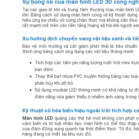
Sự bùng nổ của màn hình LED 3D công ngh
Tại các giao lộ lớn và trung tâm thương mại, màn hình 
lớn. Bằng cách sử dụng màn hình cong và kỹ thuật dựng 
hiệu ứng ba chiều vô cùng chân thực mà không cần đeo kí
rất mạnh mẽ trên các nền tảng mạng xã hội khi người xe
Xu hướng dịch chuyển sang vật liệu xanh và ti
Bảo vệ môi trường và cắt giảm phát thải là tiêu chuẩn
thích ứng bằng cách ứng dụng các vật liệu thông minh:
Tích hợp các tấm pin năng lượng mặt trời mini trự
ban đêm.
Thay thế bạt nhựa PVC truyền thống bằng các loại a
phân hủy khi dỡ bỏ.
Sử dụng module LED thông minh có khả năng tự độn
điện năng vừa giảm thiểu ô nhiễm ánh sáng trong 
Kỹ thuật số hóa biển hiệu ngoài trời tích hợp 
Màn hình LED
 quảng cáo thế hệ mới không còn phát nộ
cảm biến và trí tuệ nhân tạo, màn hình có thể thu thập d
của đám đông xung quanh tại thời điểm thực. Từ đó, hệ 
hàng đang có mặt tại khu vực đó.