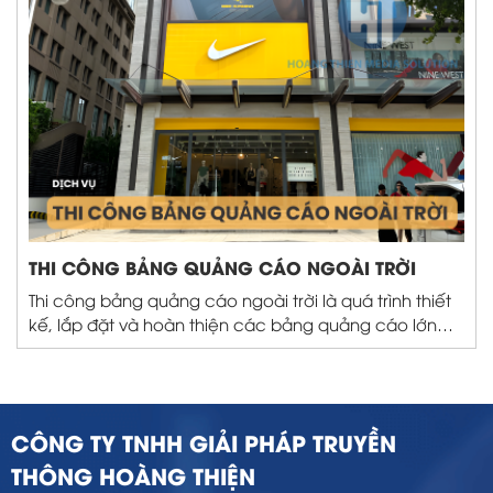
THI CÔNG BẢNG QUẢNG CÁO NGOÀI TRỜI
Thi công bảng quảng cáo ngoài trời là quá trình thiết
kế, lắp đặt và hoàn thiện các bảng quảng cáo lớn
được đặt ở trung tâm ngoài trời. Mục đích nhằm
quảng bá thương hiệu, sản phẩm hoặc dịch vụ của
doanh nghiệp
CÔNG TY TNHH GIẢI PHÁP TRUYỀN
THÔNG HOÀNG THIỆN