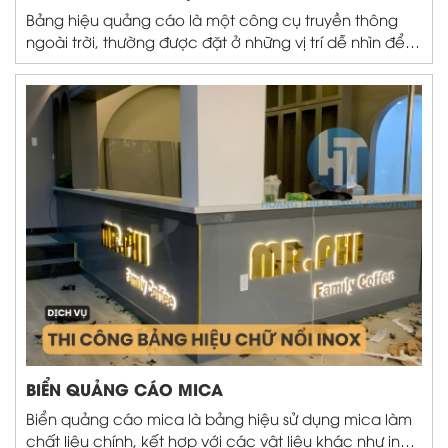
Bảng hiệu quảng cáo là một công cụ truyền thông
ngoài trời, thường được đặt ở những vị trí dễ nhìn để
thu hút sự chú ý của người đi đường. Bảng hiệu này có
thể được sử dụng để quảng bá sản phẩm, dịch vụ, sự
kiện hoặc thông điệp nào đó của doanh nghiệp, tổ
chức hay cá nhân...
BIỂN QUẢNG CÁO MICA
Biển quảng cáo mica là bảng hiệu sử dụng mica làm
chất liệu chính, kết hợp với các vật liệu khác như inox,