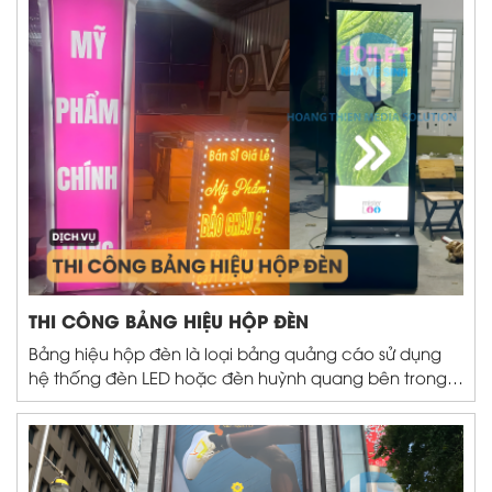
ảnh,...
THI CÔNG BẢNG HIỆU HỘP ĐÈN
Bảng hiệu hộp đèn là loại bảng quảng cáo sử dụng
hệ thống đèn LED hoặc đèn huỳnh quang bên trong
khung hộp, giúp bảng hiệu phát sáng, nổi bật trong
cả ban ngày và ban đêm. Hệ thống ánh sáng này
giúp làm nổi bật các thông điệp...