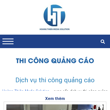
THI CÔNG QUẢNG CÁO
Dịch vụ thi công quảng cáo
Hoàng Thiện Media Solution
- cung cấp dịch vụ thi công quảng 
cáo chất lượng cao, đáp ứng đa dạng nhu cầu của bạn. Từ đội 
Xem thêm
ngũ 
nhân viên chuyên nghiệp
 có kinh nghiệm dày dặn trong 
việc tư vấn và thi công đến hệ thống 
máy móc hiện đại
, chúng 