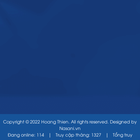
Copyright © 2022 Hoang Thien. All rights reserved. Designed by
Nasani.vn
Đang online: 114
|
Truy cập tháng: 1327
|
Tổng truy