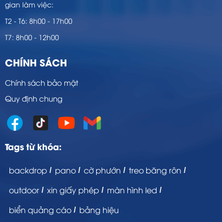
gian làm việc:
T2 - T6: 8h00 - 17h00
T7: 8h00 - 12h00
CHÍNH SÁCH
Chính sách bảo mật
Quy định chung
Tags từ khóa:
backdrop
pano
cờ phướn
treo băng rôn
outdoor
xin giấy phép
màn hình led
biển quảng cáo
bảng hiệu