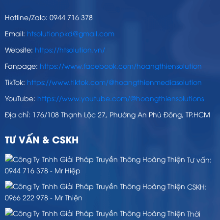
Hotline/Zalo: 0944 716 378
Email:
htsolutionpkd@gmail.com
Website:
https://htsolution.vn/
Fanpage:
https://www.facebook.com/hoangthiensolution
TikTok:
https://www.tiktok.com/@hoangthienmediasolution
YouTube:
https://www.youtube.com/@hoangthiensolutions
Địa chỉ: 176/108 Thạnh Lộc 27, Phường An Phú Đông, TP.HCM
TƯ VẤN & CSKH
Tư vấn:
0944 716 378 - Mr Hiệp
CSKH:
0966 222 978 - Mr Thiện
Thời