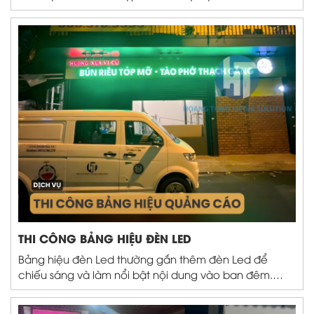
alu, decal, đèn LED,... để tạo ra sản phẩm quảng cáo
chuyên nghiệp cho cửa hàng, doanh nghiệp,
showroom, quán ăn, spa, văn phòng,...
THI CÔNG BẢNG HIỆU ĐÈN LED
Bảng hiệu đèn Led thường gắn thêm đèn Led để
chiếu sáng và làm nổi bật nội dung vào ban đêm.
Thay vì bảng hiệu được in thông thường thì bảng hiệu
đèn Led có thể phát sáng, chạy chữ, nhấp nháy, hình