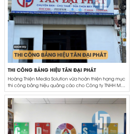
Website:
https://htsolution.vn/
Fanpage:
https://www.facebook.com/hoangthiensolutions
TikTok: 
https://www.tiktok.com/@hoangthienmediasolution
YouTube:
https://www.youtube.com/@hoangthiensolutions
Địa chỉ:
176/108 Thạnh Lộc 27, p.An Phú Đông, Tp.Hồ Chí Mi
#HTSolution #giayphep #xingiayphep #giayphepkinhdoanh 
THI CÔNG BẢNG HIỆU TÂN ĐẠI PHÁT
#luhanhquocte #thanhlapdoanhnghiep
Hoàng Thiện Media Solution vừa hoàn thiện hạng mục
thi công bảng hiệu quảng cáo cho Công ty TNHH Máy
Văn Phòng Tân Đại Phát, tọa lạc tại đường Nguyễn
Duy, Quận 8, TP.HCM. Được sử dụng chất liệu mica -
alu - inox cao cấp, mang phong cách hiện đại, bền bỉ
và sang trọng....