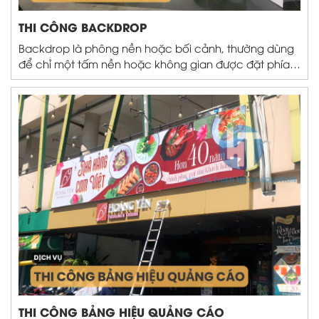
THI CÔNG BACKDROP
Backdrop là phông nền hoặc bối cảnh, thường dùng
để chỉ một tấm nền hoặc không gian được đặt phía
sau đối tượng chính trong một sự kiện, buổi biểu diễn,
chụp ảnh, hay trong các sản phẩm nghệ thuật như
phim, sân khấu. Nó giúp...
THI CÔNG BẢNG HIỆU QUẢNG CÁO