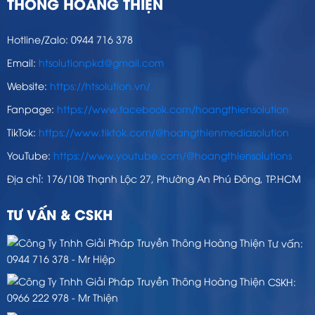
THÔNG HOÀNG THIỆN
Hotline/Zalo: 0944 716 378
Email:
htsolutionpkd@gmail.com
Website:
https://htsolution.vn/
Fanpage:
https://www.facebook.com/hoangthiensolution
TikTok:
https://www.tiktok.com/@hoangthienmediasolution
YouTube:
https://www.youtube.com/@hoangthiensolutions
Địa chỉ: 176/108 Thạnh Lộc 27, Phường An Phú Đông, TP.HCM
TƯ VẤN & CSKH
Tư vấn:
0944 716 378 - Mr Hiệp
CSKH:
0966 222 978 - Mr Thiện