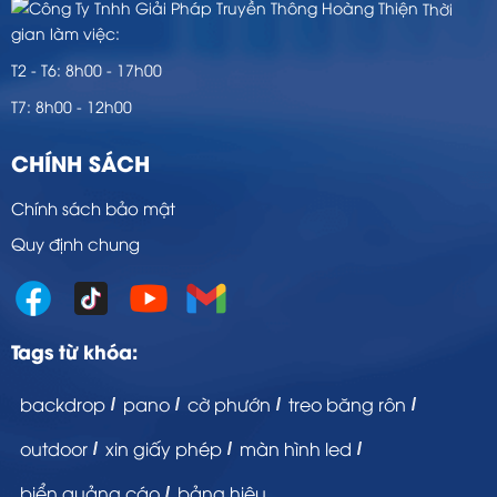
Thời
gian làm việc:
T2 - T6: 8h00 - 17h00
T7: 8h00 - 12h00
CHÍNH SÁCH
Chính sách bảo mật
Quy định chung
Tags từ khóa:
backdrop
pano
cờ phướn
treo băng rôn
outdoor
xin giấy phép
màn hình led
biển quảng cáo
bảng hiệu