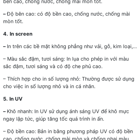
bền cao, chống nước, chống mài mòn tốt.
–
Độ bên cao: có độ bền cao, chống nước, chống mài
mòn tốt.
4.
In screen
–
In trên các bề mặt không phẳng như vải, gỗ, kim loại,…
– Màu sắc đậm, tươi sáng: In lụa cho phép in với màu
sắc đậm, tươi sáng và có độ che phủ cao.
– Thích hợp cho in số lượng nhỏ: Thường được sử dụng
cho việc in số lượng nhỏ và in cá nhân.
5.
In UV
–
Khô nhanh: In UV sử dụng ánh sáng UV để khô mực
ngay lập tức, giúp tăng tốc quá trình in ấn.
– Độ bền cao: Bản in bằng phương pháp UV có độ bền
cao, chống nước, chống mài mòn và chống phai màu.