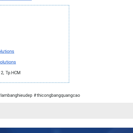
lutions
olutions
12, Tp.HCM
#lambanghieudep #thicongbangquangcao