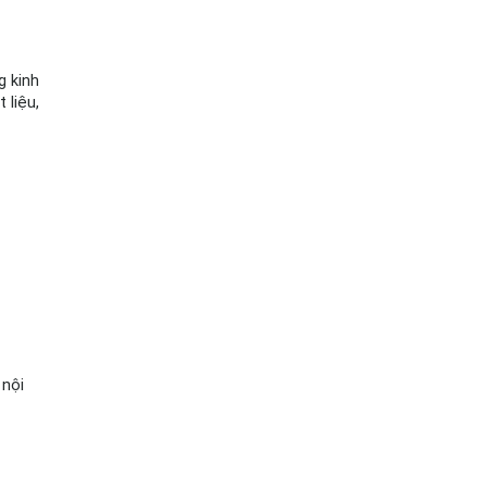
 kinh 
liệu, 
nội 