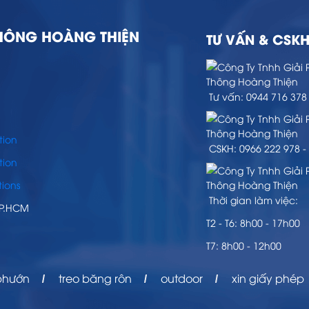
THÔNG HOÀNG THIỆN
TƯ VẤN & CSK
Tư vấn: 0944 716 378 
tion
CSKH: 0966 222 978 - 
tion
ions
Thời gian làm việc:
TP.HCM
T2 - T6: 8h00 - 17h00
T7: 8h00 - 12h00
phướn
treo băng rôn
outdoor
xin giấy phép