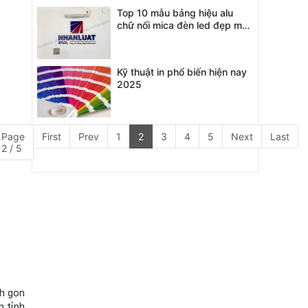
Top 10 mẫu bảng hiệu alu
chữ nổi mica đèn led đẹp mới
nhất 2026
Kỹ thuật in phổ biến hiện nay
2025
Page
First
Prev
1
2
3
4
5
Next
Last
2 / 5
h gọn 
 tỉnh 