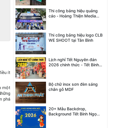
Thi công bảng hiệu quảng
cáo - Hoàng Thiện Media
Solution
Thi công bảng hiệu logo CLB
WE SHOOT tại Tân Bình
Lịch nghỉ Tết Nguyên đán
2026 chính thức - Tết Bính
Ngọ
ều ít 
Bộ chữ inox sơn đèn sáng
o một 
chân gỗ MDF
Những 
m phá 
20+ Mẫu Backdrop,
Background Tết Bính Ngọ
2026 độc đáo