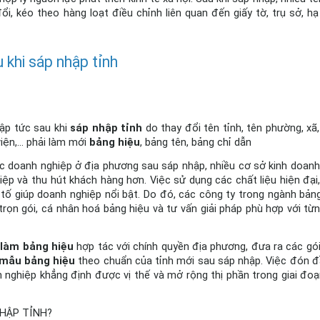
, kéo theo hàng loạt điều chỉnh liên quan đến giấy tờ, trụ sở, hạ 
 khi sáp nhập tỉnh
ập tức sau khi 
sáp nhập tỉnh
 do thay đổi tên tỉnh, tên phường, xã,
n,... phải làm mới 
bảng hiệu
, bảng tên, bảng chỉ dẫn
ác doanh nghiệp ở địa phương sau sáp nhập, nhiều cơ sở kinh doanh
ệp và thu hút khách hàng hơn. Việc sử dụng các chất liệu hiện đại, 
tố giúp doanh nghiệp nổi bật. Do đó, các công ty trong ngành bảng
n gói, cá nhân hoá bảng hiệu và tư vấn giải pháp phù hợp với từng
 
làm bảng hiệu
 hợp tác với chính quyền địa phương, đưa ra các gói 
mẫu bảng hiệu
 theo chuẩn của tỉnh mới sau sáp nhập. Việc đón đầ
 nghiệp khẳng định được vị thế và mở rộng thị phần trong giai đoạ
NHẬP TỈNH?