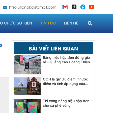
htsolutionpkd@gmail.com
Ổ CHỨC SỰ KIỆN
TIN TỨC
LIÊN HỆ
P
BÀI VIẾT LIÊN QUAN
Bảng hiệu hộp đèn đứng giá
rẻ - Quảng cáo Hoàng Thiện
OOH là gì? Ưu điểm, nhược
điểm và tính áp dụng của
OOH
Thi công bảng hiệu hộp đèn
cho cà phê võng