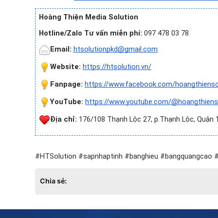
Hoàng Thiện Media Solution
Hotline/Zalo Tư vấn miễn phí:
 097 478 03 78
Email:
htsolutionpkd@gmail.com
Website: 
https://htsolution.vn/
Fanpage: 
https://www.facebook.com/hoangthienso
YouTube: 
https://www.youtube.com/@hoangthiens
Địa chỉ:
 176/108 Thạnh Lộc 27, p.Thạnh Lộc, Quận 
#HTSolution #sapnhaptinh #banghieu #bangquangcao 
Chia sẻ: