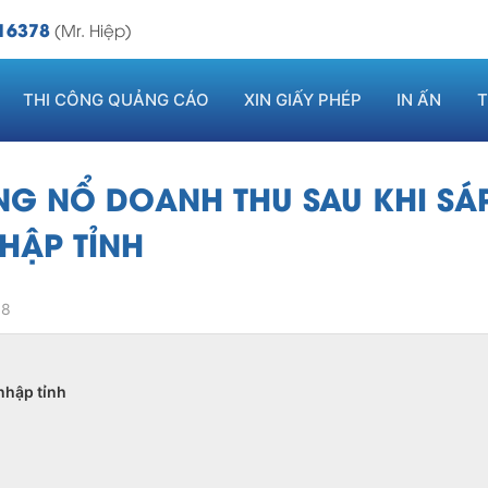
16378
(Mr. Hiệp)
THI CÔNG QUẢNG CÁO
XIN GIẤY PHÉP
IN ẤN
T
NG NỔ DOANH THU SAU KHI SÁ
HẬP TỈNH
58
nhập tỉnh