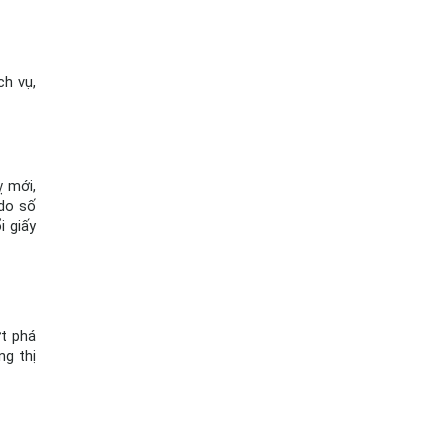
h vụ, 
 mới, 
do số 
 giấy 
t phá 
g thị 