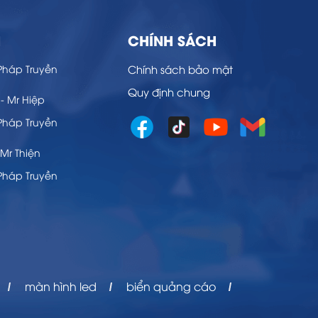
H
CHÍNH SÁCH
Chính sách bảo mật
Quy định chung
- Mr Hiệp
Mr Thiện
màn hình led
biển quảng cáo