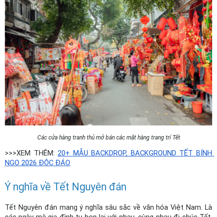
Các cửa hàng tranh thủ mở bán các mặt hàng trang trí Tết
>>>XEM THÊM: 
20+ MẪU BACKDROP, BACKGROUND TẾT BÍNH 
NGỌ 2026 ĐỘC ĐÁO
Ý nghĩa về Tết Nguyên đán
Tết Nguyên đán mang ý nghĩa sâu sắc về văn hóa Việt Nam. Là 
các ngày mà gia đình tụ họp lại với nhau, cùng nhau đi chúc Tết, 