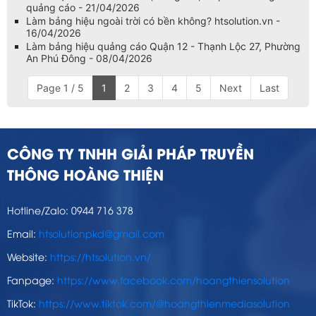
quảng cáo - 21/04/2026
Làm bảng hiệu ngoài trời có bền không? htsolution.vn -
16/04/2026
Làm bảng hiệu quảng cáo Quận 12 - Thạnh Lộc 27, Phường
An Phú Đông - 08/04/2026
Page 1 / 5
1
2
3
4
5
Next
Last
CÔNG TY TNHH GIẢI PHÁP TRUYỀN
THÔNG HOÀNG THIỆN
Hotline/Zalo: 0944 716 378
Email:
htsolutionpkd@gmail.com
Website:
https://htsolution.vn/
Fanpage:
https://www.facebook.com/hoangthiensolution
TikTok:
https://www.tiktok.com/@hoangthienmediasolution