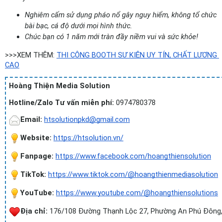
Nghiêm cấm sử dụng pháo nổ gây nguy hiểm, không tổ chức 
bài bạc, cá độ dưới mọi hình thức.
Chúc bạn có 1 năm mới tràn đầy niềm vui và sức khỏe!
>>>XEM THÊM: 
THI CÔNG BOOTH SỰ KIỆN UY TÍN, CHẤT LƯỢNG 
CAO
Hoàng Thiện Media Solution
Hotline/Zalo Tư vấn miễn phí:
 0974780378
Email:
htsolutionpkd@gmail.com
Website: 
https://htsolution.vn/
Fanpage:
https://www.facebook.com/hoangthiensolution
TikTok: 
https://www.tiktok.com/@hoangthienmediasolution
YouTube: 
https://www.youtube.com/@hoangthiensolutions
Địa chỉ:
 176/108 Đường Thạnh Lộc 27, Phường An Phú Đông