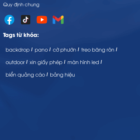
Quy định chung
Tags từ khóa:
backdrop
pano
cờ phướn
treo băng rôn
outdoor
xin giấy phép
màn hình led
biển quảng cáo
bảng hiệu