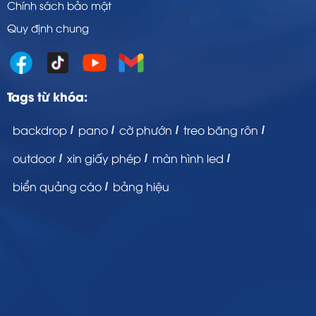
Chính sách bảo mật
Quy định chung
Tags từ khóa:
backdrop
pano
cờ phướn
treo băng rôn
outdoor
xin giấy phép
màn hình led
biển quảng cáo
bảng hiệu