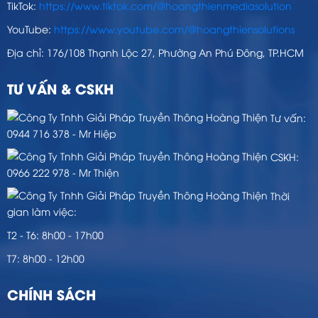
TikTok:
https://www.tiktok.com/@hoangthienmediasolution
YouTube:
https://www.youtube.com/@hoangthiensolutions
Địa chỉ: 176/108 Thạnh Lộc 27, Phường An Phú Đông, TP.HCM
TƯ VẤN & CSKH
Tư vấn:
0944 716 378 - Mr Hiệp
CSKH:
0966 222 978 - Mr Thiện
Thời
gian làm việc:
T2 - T6: 8h00 - 17h00
T7: 8h00 - 12h00
CHÍNH SÁCH