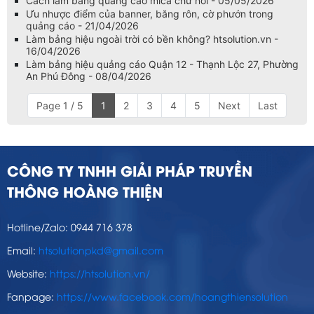
Cách làm bảng quảng cáo mica chữ nổi - 05/05/2026
Ưu nhược điểm của banner, băng rôn, cờ phướn trong
quảng cáo - 21/04/2026
Làm bảng hiệu ngoài trời có bền không? htsolution.vn -
16/04/2026
Làm bảng hiệu quảng cáo Quận 12 - Thạnh Lộc 27, Phường
An Phú Đông - 08/04/2026
Page 1 / 5
1
2
3
4
5
Next
Last
CÔNG TY TNHH GIẢI PHÁP TRUYỀN
THÔNG HOÀNG THIỆN
Hotline/Zalo: 0944 716 378
Email:
htsolutionpkd@gmail.com
Website:
https://htsolution.vn/
Fanpage:
https://www.facebook.com/hoangthiensolution