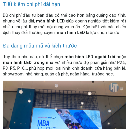
Tiết kiệm chi phí dài hạn
Dù chi phí đầu tư ban đầu có thể cao hơn bảng quảng cáo tĩnh, 
nhưng về lâu dài, 
màn hình LED
 giúp doanh nghiệp tiết kiệm rất 
nhiều chi phí thay mới nội dung và in ấn. Đặc biệt với các chiến 
dịch thay đổi thường xuyên, 
màn hình LED
 là lựa chọn tối ưu.
Đa dạng mẫu mã và kích thước
Tuỳ theo nhu cầu, có thể chọn 
màn hình LED ngoài trời
 hoặc 
màn hình LED trong nhà
 với nhiều mức độ phân giải như P2.5, 
P3, P5, P10,... phù hợp mọi loại hình kinh doanh: cửa hàng bán lẻ, 
showroom, nhà hàng, quán cà phê, ngân hàng, trường học,...