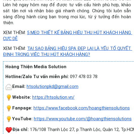
Liên hệ ngay hôm nay để được tư vấn cấu hình phù hợp, khảo 
sát tận nơi và nhận báo giá nhanh chóng. Chúng tôi luôn sẵn 
sàng đồng hành cùng bạn trong mọi lúc, từ ý tưởng đến hoàn 
thiện.
XEM THÊM: 
5 MẸO THIẾT KẾ BẢNG HIỆU THU HÚT KHÁCH HÀNG 
CỰC DỄ
XEM THÊM: 
TẠI SAO BẢNG HIỆU SPA ĐẸP LẠI LÀ YẾU TỐ QUYẾT 
ĐỊNH TRONG VIỆC THU HÚT KHÁCH HÀNG?
Hoàng Thiện Media Solution
Hotline/Zalo Tư vấn miễn phí:
 097 478 03 78
Email:
htsolutionpkd@gmail.com
Website: 
https://htsolution.vn/
Fanpage: 
https://www.facebook.com/hoangthiensolutions
YouTube: 
https://www.youtube.com/@hoangthiensolutions
Địa chỉ:
 176/108 Thạnh Lộc 27, p.Thạnh Lộc, Quận 12, Tp.HC