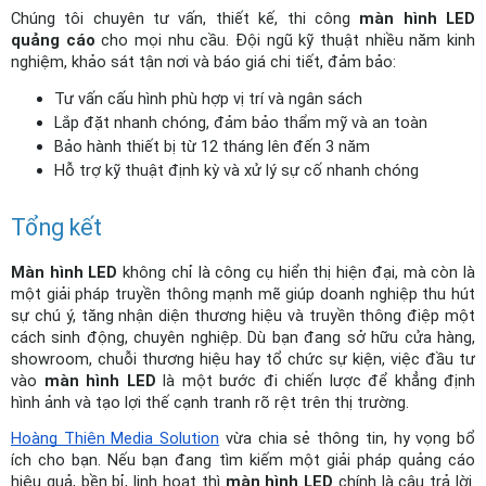
Chúng tôi chuyên tư vấn, thiết kế, thi công 
màn hình LED 
quảng cáo
 cho mọi nhu cầu. Đội ngũ kỹ thuật nhiều năm kinh 
nghiệm, khảo sát tận nơi và báo giá chi tiết, đảm bảo:
Tư vấn cấu hình phù hợp vị trí và ngân sách
Lắp đặt nhanh chóng, đảm bảo thẩm mỹ và an toàn
Bảo hành thiết bị từ 12 tháng lên đến 3 năm
Hỗ trợ kỹ thuật định kỳ và xử lý sự cố nhanh chóng
Tổng kết
Màn hình LED
 không chỉ là công cụ hiển thị hiện đại, mà còn là 
một giải pháp truyền thông mạnh mẽ giúp doanh nghiệp thu hút 
sự chú ý, tăng nhận diện thương hiệu và truyền thông điệp một 
cách sinh động, chuyên nghiệp. Dù bạn đang sở hữu cửa hàng, 
showroom, chuỗi thương hiệu hay tổ chức sự kiện, việc đầu tư 
vào 
màn hình LED
 là một bước đi chiến lược để khẳng định 
hình ảnh và tạo lợi thế cạnh tranh rõ rệt trên thị trường. 
Hoàng Thiện Media Solution
vừa chia sẻ thông tin, hy vọng bổ 
ích cho bạn. Nếu bạn đang tìm kiếm một giải pháp quảng cáo 
hiệu quả, bền bỉ, linh hoạt thì 
màn hình LED
 chính là câu trả lời. 